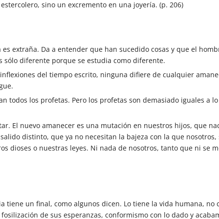
 estercolero, sino un excremento en una joyería. (p. 206)
ia es extraña. Da a entender que han sucedido cosas y que el hombr
es sólo diferente porque se estudia como diferente.
 inflexiones del tiempo escrito, ninguna difiere de cualquier aman
gue.
n todos los profetas. Pero los profetas son demasiado iguales a lo
tar. El nuevo amanecer es una mutación en nuestros hijos, que n
 salido distinto, que ya no necesitan la bajeza con la que nosotros,
os dioses o nuestras leyes. Ni nada de nosotros, tanto que ni se m
oria tiene un final, como algunos dicen. Lo tiene la vida humana, n
 fosilización de sus esperanzas, conformismo con lo dado y acabam