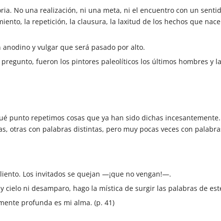
toria. No una realización, ni una meta, ni el encuentro con un sentid
imiento, la repetición, la clausura, la laxitud de los hechos que n
tan anodino y vulgar que será pasado por alto.
pregunto, fueron los pintores paleolíticos los últimos hombres y la
é punto repetimos cosas que ya han sido dichas incesantemente. 
s, otras con palabras distintas, pero muy pocas veces con palabras
caliento. Los invitados se quejan —¡que no vengan!—.
y cielo ni desamparo, hago la mística de surgir las palabras de est
mente profunda es mi alma. (p. 41)