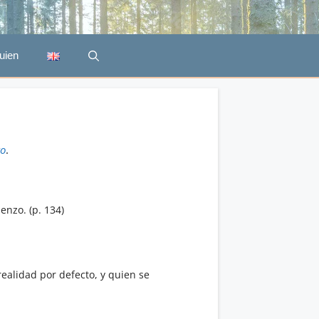
uien
to
.
enzo. (p. 134)
ealidad por defecto, y quien se