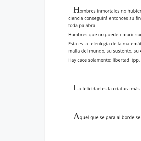
H
ombres inmortales no hubiera
ciencia conseguirá entonces su fin
toda palabra.
Hombres que no pueden morir so
Esta es la teleología de la matemá
malla del mundo, su sustento, su o
Hay caos solamente: libertad. (pp.
L
a felicidad es la criatura más
A
quel que se para al borde se