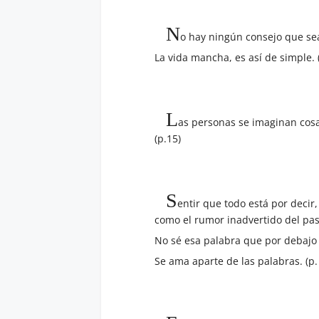
N
o hay ningún consejo que sea 
La vida mancha, es así de simple. (
L
as personas se imaginan cosa
(p.15)
S
entir que todo está por decir, 
como el rumor inadvertido del pa
No sé esa palabra que por debajo 
Se ama aparte de las palabras. (p.