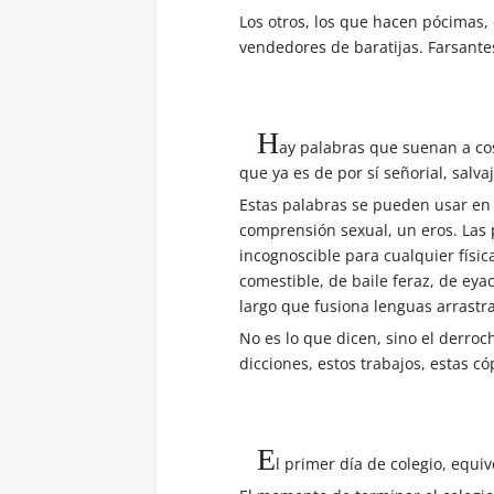
Los otros, los que hacen pócimas,
vendedores de baratijas. Farsantes
H
ay palabras que suenan a co
que ya es de por sí señorial, salva
Estas palabras se pueden usar en c
comprensión sexual, un eros. Las
incognoscible para cualquier físic
comestible, de baile feraz, de ey
largo que fusiona lenguas arrastra
No es lo que dicen, sino el derroc
dicciones, estos trabajos, estas cóp
E
l primer día de colegio, equi