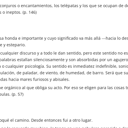
 conjuros o encantamientos, los telépatas y los que se ocupan de d
 o ineptos. (p. 146)
sa honda e importante y cuyo significado va más allá ―hacia lo d
je y estepario.
ualquier discurso y a todo le dan sentido, pero este sentido no es
 palabras estallan silenciosamente y son absorbidas por un aguje
a o cualquier psicología. Su sentido es inmediatez indefinible, son
aculación, de paladar, de viento, de humedad, de barro. Será que s
das hacia mares furiosos y abisales.
he orgánico al que obliga su acto. Por eso se eligen para las cosas
ulas. (p. 57)
voqué el camino. Desde entonces fui a otro lugar.