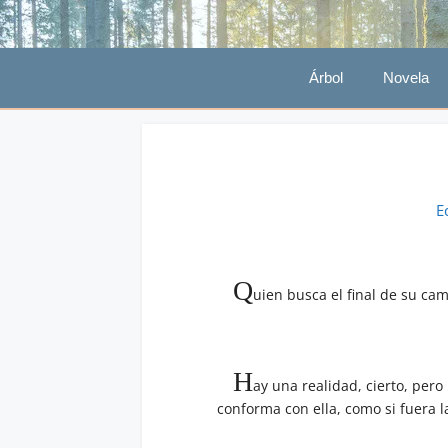
Saltar
al
contenido
Árbol
Novela
E
Q
uien busca el final de su ca
H
ay una realidad, cierto, per
conforma con ella, como si fuera l