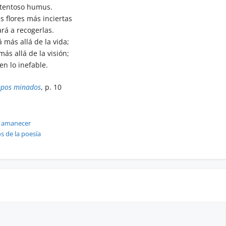
tentoso humus.
as flores más inciertas
ará a recogerlas.
 más allá de la vida;
más allá de la visión;
en lo inefable.
mpos minados
, p. 10
s
al amanecer
 de la poesía