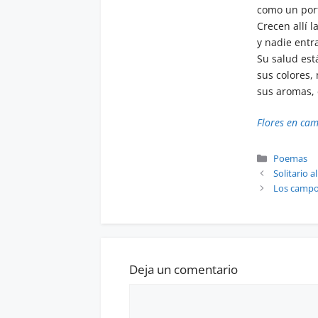
como un por
Crecen allí l
y nadie entr
Su salud está
sus colores, 
sus aromas, 
Flores en ca
Categoría
Poemas
Solitario 
Los campos
Deja un comentario
Comentario