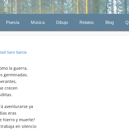
Poesía
Música
Dibujo
Relatos
Blog
Q
Raúl Sanz García
omo la guerra,
es germinadas,
erantes,
ue crecen
ólitas.
rá aventurarse ya
días eras
e hierro y muerte?
trabaja en silencio