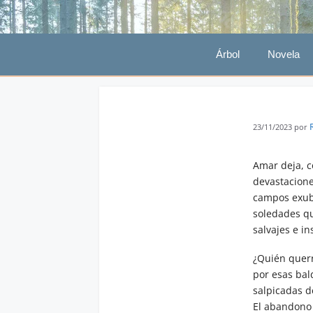
Saltar
al
contenido
Árbol
Novela
23/11/2023
por
Amar deja, c
devastacion
campos exub
soledades q
salvajes e ins
¿Quién quer
por esas bal
salpicadas d
El abandono 